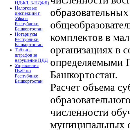
НДФЛ, 3-НДФЛ)
Налоговые
образовательных
инспекции г.
Уфы и
общеобразователь
Республики
Башкортостан
комплектов в ма
Нотариусы
Республики
Башкортостан
организациях в с
Таблица
штрафов за
определяемыми П
нарушение ПДД
Управления
ПФР по
Башкортостан.
Республике
Башкортостан
Расчет объема су
образовательного
численности обу
муниципальных о