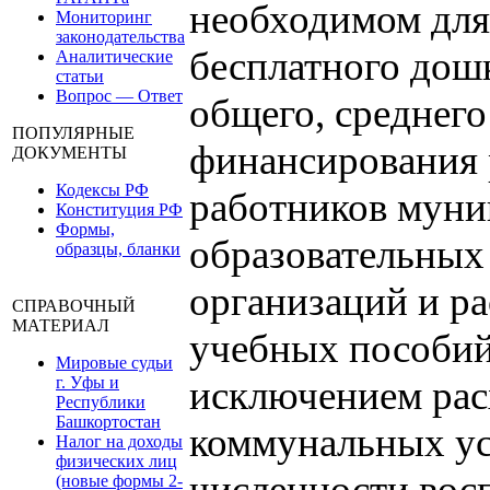
необходимом для
Мониторинг
законодательства
бесплатного дош
Аналитические
статьи
Вопрос — Ответ
общего, среднего
ПОПУЛЯРНЫЕ
финансирования 
ДОКУМЕНТЫ
Кодексы РФ
работников мун
Конституция РФ
Формы,
образовательных
образцы, бланки
организаций и ра
СПРАВОЧНЫЙ
МАТЕРИАЛ
учебных пособий,
Мировые судьи
г. Уфы и
исключением рас
Республики
Башкортостан
коммунальных усл
Налог на доходы
физических лиц
численности вос
(новые формы 2-