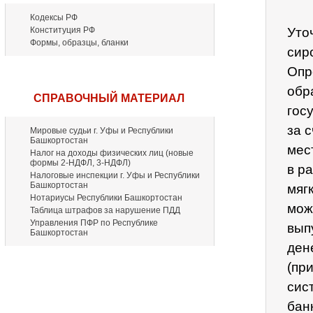
Кодексы РФ
Конституция РФ
Уто
Формы, образцы, бланки
сир
Опр
обр
СПРАВОЧНЫЙ МАТЕРИАЛ
гос
за 
Мировые судьи г. Уфы и Республики
Башкортостан
мес
Налог на доходы физических лиц (новые
формы 2-НДФЛ, 3-НДФЛ)
в р
Налоговые инспекции г. Уфы и Республики
Башкортостан
мяг
Нотариусы Республики Башкортостан
мож
Таблица штрафов за нарушение ПДД
Управления ПФР по Республике
вып
Башкортостан
ден
(пр
сис
бан