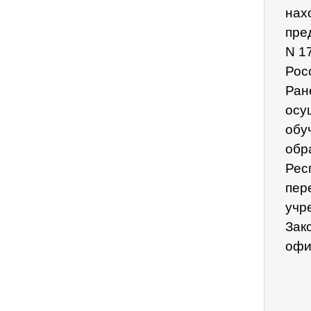
нах
пре
N 1
Рос
Ран
осу
обу
обр
Рес
пер
учр
Зак
офи