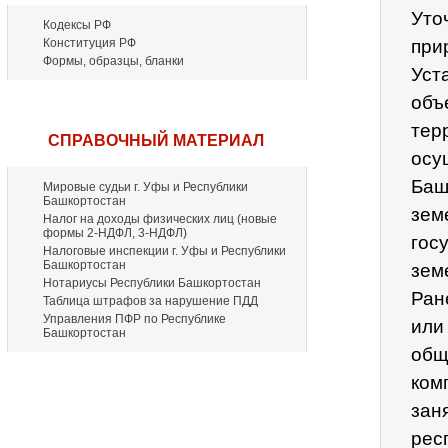
Уто
Кодексы РФ
Конституция РФ
при
Формы, образцы, бланки
Уст
объ
тер
СПРАВОЧНЫЙ МАТЕРИАЛ
осу
Баш
Мировые судьи г. Уфы и Республики
Башкортостан
зем
Налог на доходы физических лиц (новые
формы 2-НДФЛ, 3-НДФЛ)
гос
Налоговые инспекции г. Уфы и Республики
Башкортостан
зем
Нотариусы Республики Башкортостан
Ран
Таблица штрафов за нарушение ПДД
Управления ПФР по Республике
или
Башкортостан
общ
ком
зан
рес