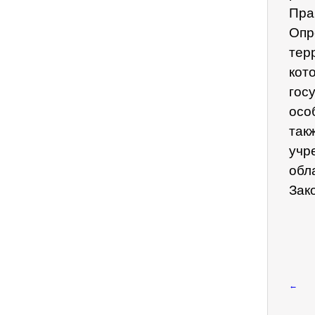
Пра
Опр
тер
кот
гос
осо
так
учр
обл
Зак
←