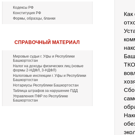
Кодексы РФ
Конституция РФ
Как
Формы, образцы, бланки
отх
Уст
ком
СПРАВОЧНЫЙ МАТЕРИАЛ
нак
Баш
Мировые судьи г. Уфы и Республики
Башкортостан
ТКО
Налог на доходы физических лиц (новые
формы 2-НДФЛ, 3-НДФЛ)
вов
Налоговые инспекции г. Уфы и Республики
Башкортостан
хоз
Нотариусы Республики Башкортостан
Сбо
Таблица штрафов за нарушение ПДД
Управления ПФР по Республике
сам
Башкортостан
обр
Нак
обе
эко