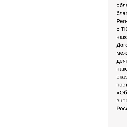
обл
бла
Рег
с Т
нак
Дог
меж
дея
нак
ока
пос
«Об
вне
Рос