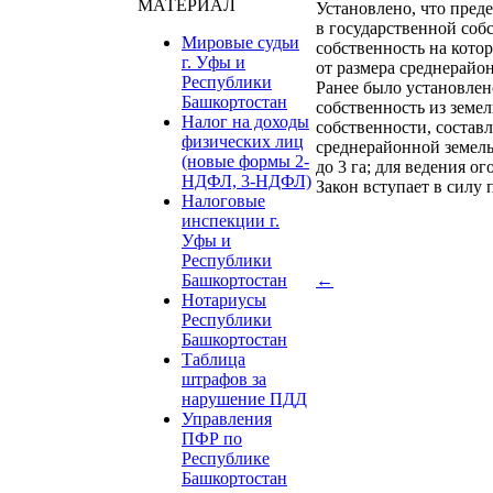
МАТЕРИАЛ
Установлено, что пред
в государственной соб
Мировые судьи
собственность на кото
г. Уфы и
от размера среднерайон
Республики
Ранее было установлен
Башкортостан
собственность из земе
Налог на доходы
собственности, состав
физических лиц
среднерайонной земельн
(новые формы 2-
до 3 га; для ведения ог
НДФЛ, 3-НДФЛ)
Закон вступает в силу
Налоговые
инспекции г.
Уфы и
Республики
Башкортостан
←
Нотариусы
Республики
Башкортостан
Таблица
штрафов за
нарушение ПДД
Управления
ПФР по
Республике
Башкортостан