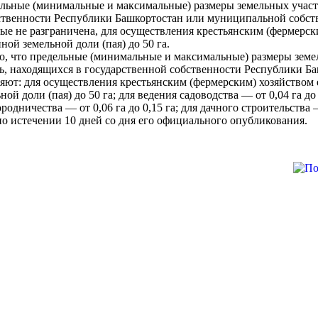
ельные (минимальные и максимальные) размеры земельных участ
ственности Республики Башкортостан или муниципальной собств
рые не разграничена, для осуществления крестьянским (фермерск
ной земельной доли (пая) до 50 га.
о, что предельные (минимальные и максимальные) размеры земе
ль, находящихся в государственной собственности Республики 
ляют: для осуществления крестьянским (фермерским) хозяйством 
ой доли (пая) до 50 га; для ведения садоводства — от 0,04 га до
ородничества — от 0,06 га до 0,15 га; для дачного строительства —
 по истечении 10 дней со дня его официального опубликования.