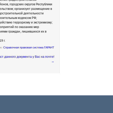
онов, городских округов Республики
ельством; организует размещение в
достроительной деятельности
роительным кодексом РФ;
ействию терроризму и экстремизму;
роприятий по оказанию мер
иями граждан, лишившихся их в
9 г.
ик:
Справочная правовая система ГАРАНТ
→