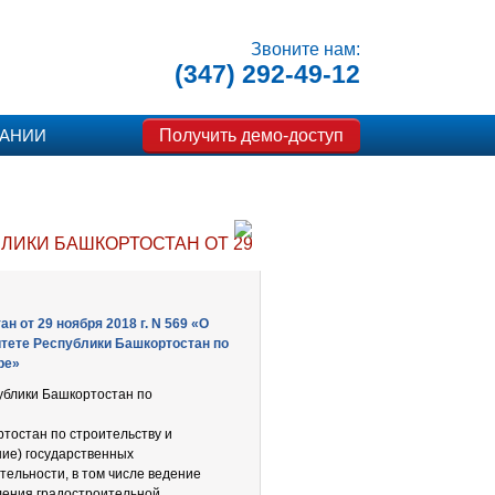
Звоните нам:
(347) 292-49-12
Получить демо-доступ
ПАНИИ
ИКИ БАШКОРТОСТАН ОТ 29 НОЯБРЯ 2018 Г. N 569 «
 от 29 ноября 2018 г. N 569 «О
тете Республики Башкортостан по
ре»
ублики Башкортостан по
тостан по строительству и
ние) государственных
ельности, в том числе ведение
ления градостроительной