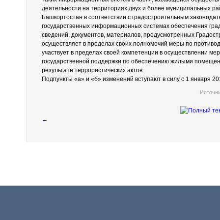
деятельности на территориях двух и более муниципальных рай
Башкортостан в соответствии с градостроительным законодат
государственных информационных системах обеспечения гра
сведений, документов, материалов, предусмотренных Градост
осуществляет в пределах своих полномочий меры по противод
участвует в пределах своей компетенции в осуществлении ме
государственной поддержки по обеспечению жилыми помещен
результате террористических актов.
Подпункты «а» и «б» изменений вступают в силу с 1 января 201
Источн
←