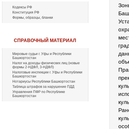
Зон
Кодексы РФ
Конституция РФ
Баш
Формы, образцы, бланки
Уст
охр
мес
СПРАВОЧНЫЙ МАТЕРИАЛ
гра
дан
Мировые судьи г. Уфы и Республики
Башкортостан
объ
Налог на доходы физических лиц (новые
формы 2-НДФЛ, 3-НДФЛ)
Пра
Налоговые инспекции г. Уфы и Республики
Башкортостан
пре
Нотариусы Республики Башкортостан
кул
Таблица штрафов за нарушение ПДД
Управления ПФР по Республике
исп
Башкортостан
кул
Ран
кул
осо