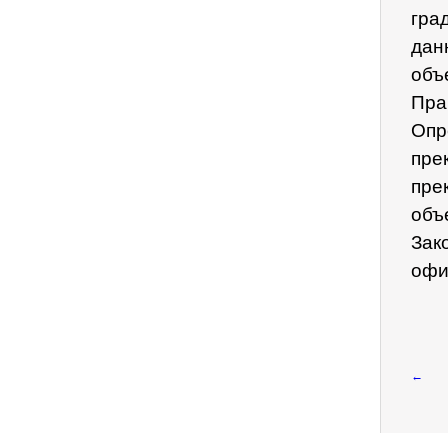
гра
дан
объ
Пра
Опр
пре
пре
объ
Зак
офи
←