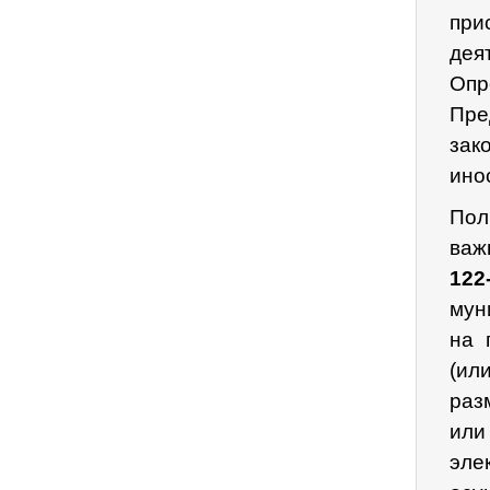
при
дея
Оп
Пре
зак
ино
Пол
важ
122
мун
на 
(ил
раз
или
эле