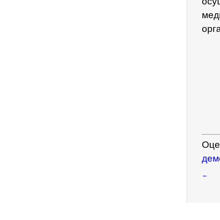
осу
мед
орг
Оце
дем
←