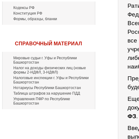
Рат
Кодексы РФ
Конституция РФ
Фед
Формы, образцы, бланки
Все
Рос
все
СПРАВОЧНЫЙ МАТЕРИАЛ
учр
либ
Мировые судьи г. Уфы и Республики
Башкортостан
наи
Налог на доходы физических лиц (новые
формы 2-НДФЛ, 3-НДФЛ)
Пре
Налоговые инспекции г. Уфы и Республики
Башкортостан
буд
Нотариусы Республики Башкортостан
Таблица штрафов за нарушение ПДД
Еще
Управления ПФР по Республике
Башкортостан
док
ФЗ
.
Вве
вып