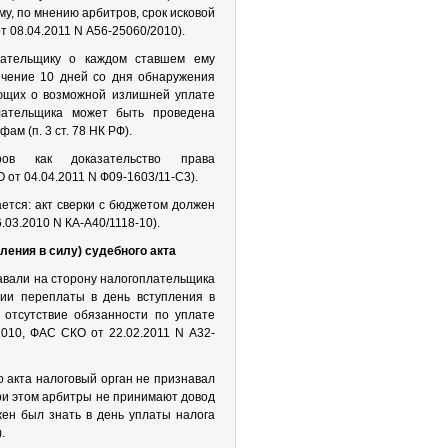
му, по мнению арбитров, срок исковой
т 08.04.2011 N А56-25060/2010).
лательщику о каждом ставшем ему
ечение 10 дней со дня обнаружения
ующих о возможной излишней уплате
лательщика может быть проведена
ам (п. 3 ст. 78 НК РФ).
ров как доказательство права
от 04.04.2011 N Ф09-1603/11-С3).
ется: акт сверки с бюджетом должен
03.2010 N КА-А40/1118-10).
ления в силу) судебного акта
авали на сторону налогоплательщика
чии переплаты в день вступления в
 отсутствие обязанности по уплате
2010, ФАС СКО от 22.02.2011 N А32-
о акта налоговый орган не признавал
ри этом арбитры не принимают довод
жен был знать в день уплаты налога
.