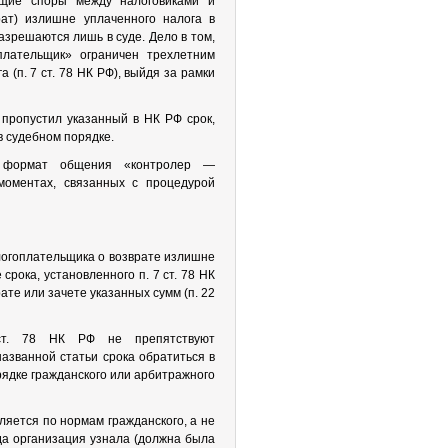
ющие споры между налоговиками и
ат) излишне уплаченного налога в
азрешаются лишь в суде. Дело в том,
лательщик» ограничен трехлетним
(п. 7 ст. 78 НК РФ), выйдя за рамки
 пропустил указанный в НК РФ срок,
в судебном порядке.
 формат общения «контролер —
моментах, связанных с процедурой
логоплательщика о возврате излишне
срока, установленного п. 7 ст. 78 НК
ате или зачете указанных сумм (п. 22
 ст. 78 НК РФ не препятствуют
названной статьи срока обратиться в
рядке гражданского или арбитражного
ляется по нормам гражданского, а не
гда организация узнала (должна была