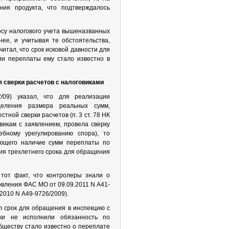
ния продукта, что подтверждалось
осу налогового учета вышеназванных
е, и учитывая те обстоятельства,
итал, что срок исковой давности для
ии переплаты ему стало известно в
я сверки расчетов с налоговиками
/09) указал, что для реализации
деления размера реальных сумм,
ной сверки расчетов (п. 3 ст. 78 НК
викам с заявлением, провела сверку
ебному урегулированию спора), то
ающего наличие сумм переплаты по
ния трехлетнего срока для обращения
тот факт, что контролеры знали о
овления ФАС МО от 09.09.2011 N А41-
.2010 N А49-9726/2009).
л срок для обращения в инспекцию с
ики не исполнили обязанность по
бществу стало известно о переплате