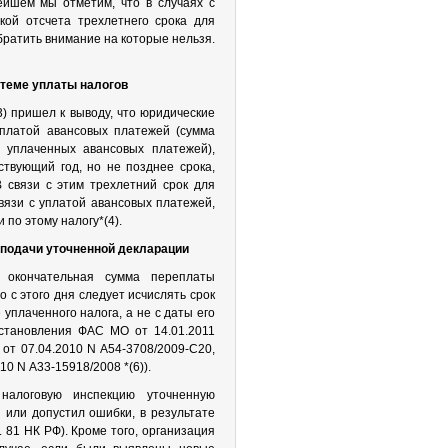
ейшем мы отметим, что в случаях с
кой отсчета трехлетнего срока для
братить внимание на которые нельзя.
стеме уплаты налогов
) пришел к выводу, что юридические
уплатой авансовых платежей (сумма
 уплаченных авансовых платежей),
ствующий год, но не позднее срока,
В связи с этим трехлетний срок для
вязи с уплатой авансовых платежей,
 по этому налогу*(4).
 подачи уточненной декларации
 окончательная сумма переплаты
 с этого дня следует исчислять срок
уплаченного налога, а не с даты его
становления ФАС МО от 14.01.2011
 от 07.04.2010 N А54-3708/2009-С20,
0 N А33-15918/2008 *(6)).
налоговую инспекцию уточненную
 или допустил ошибки, в результате
. 81 НК РФ). Кроме того, организация