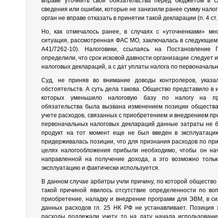
вправе уточнить свои обязательства перед бюджетом в 
сведения или ошибки, которые не занизили ранее сумму налога 
орган не вправе отказать в принятии такой декларации (п. 4 ст.
Но, как отмечалось ранее, в случаях с «уточненками» мн
ситуация, рассмотренная ФАС МО, заключалась в следующем 
А41/7262-10). Налоговики, ссылаясь на Постановлени
определили, что срок исковой давности организации следует и
налоговых деклараций, а с дат уплаты налога по первоначаль
Суд, не приняв во внимание доводы контролеров, указа
обстоятельств. А суть дела такова. Общество представило в
которых уменьшило налоговую базу по налогу на при
обязательства была вызвана изменением позиции общества
учете расходов, связанных с приобретением и внедрением пр
первоначальных налоговых деклараций данные затраты не б
продукт на тот момент еще не был введен в эксплуатацию
придерживалась позиции, что для признания расходов по пр
целях налогообложения прибыли необходимо, чтобы он нач
направленной на получение дохода, а это возможно только
эксплуатацию и фактически используется.
В данном случае арбитры учли причину, по которой общество
такой причиной явилось отсутствие определенности по воп
приобретение, наладку и внедрение программ для ЭВМ, в си
данных расходов гл. 25 НК РФ не устанавливает. Позиция 
расходы подлежали учету то на дату начала использовани