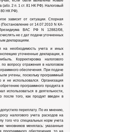
случае, если были выявлены новые
(абз. 2 п. 1 ст. 81 НК РФ). Налоговый
 80 НК РФ).
огое зависит от ситуации. Спорная
(Постановление от 14.07.2010 N КА-
е Президиума ВАС РФ N 12882/08,
счислять не с дат подачи уточненных
ным декларациям.
л на необходимость учета и иных
 инспекцию уточненные декларации, в
быль. Корректировка налогового
 по вопросу отражения в налоговом
ограммного обеспечения. При подаче
ыли учтены, поскольку программный
 и не использовался. Организация
иобретению программного продукта в
ал использоваться в деятельности,
 после того, как продукт введен в
 допустило переплату. По их мнению,
росу налогового учета расходов на
лу того что специальных норм учета
же чиновников менялась: указанные
я программного обеспечения, то на