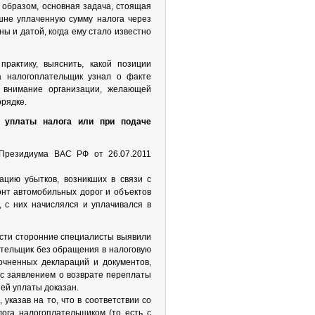
им образом, основная задача, стоящая
шне уплаченную сумму налога через
ы и датой, когда ему стало известно
рактику, выяснить, какой позиции
а налогоплательщик узнал о факте
 внимание организации, желающей
рядке.
ь уплаты налога или при подаче
Президиума ВАС РФ от 26.07.2011
цию убытков, возникших в связи с
онт автомобильных дорог и объектов
 с них начислялся и уплачивался в
ости сторонние специалисты выявили
ательщик без обращения в налоговую
очненных деклараций и документов,
 с заявлением о возврате переплаты
ней уплаты доказан.
казав на то, что в соответствии со
лога налогоплательщиком (то есть с