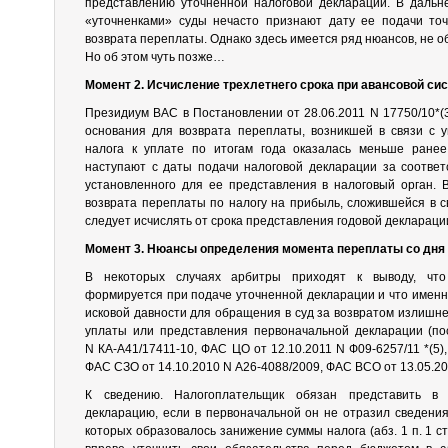
представлению уточненной налоговой декларации. В дальн
«уточненками» суды нечасто признают дату ее подачи точ
возврата переплаты. Однако здесь имеется ряд нюансов, не о
Но об этом чуть позже…
Момент 2. Исчисление трехлетнего срока при авансовой си
Президиум ВАС в Постановлении от 28.06.2011 N 17750/10*(3
основания для возврата переплаты, возникшей в связи с 
налога к уплате по итогам года оказалась меньше ранее
наступают с даты подачи налоговой декларации за соответ
установленного для ее представления в налоговый орган. 
возврата переплаты по налогу на прибыль, сложившейся в с
следует исчислять от срока представления годовой декларации
Момент 3. Нюансы определения момента переплаты со дня
В некоторых случаях арбитры приходят к выводу, что
формируется при подаче уточненной декларации и что именно
исковой давности для обращения в суд за возвратом излишне 
уплаты или представления первоначальной декларации (по
N КА-А41/17411-10, ФАС ЦО от 12.10.2011 N Ф09-6257/11 *(5),
ФАС СЗО от 14.10.2010 N А26-4088/2009, ФАС ВСО от 13.05.201
К сведению. Налогоплательщик обязан представить в 
декларацию, если в первоначальной он не отразил сведения
которых образовалось занижение суммы налога (абз. 1 п. 1 ст