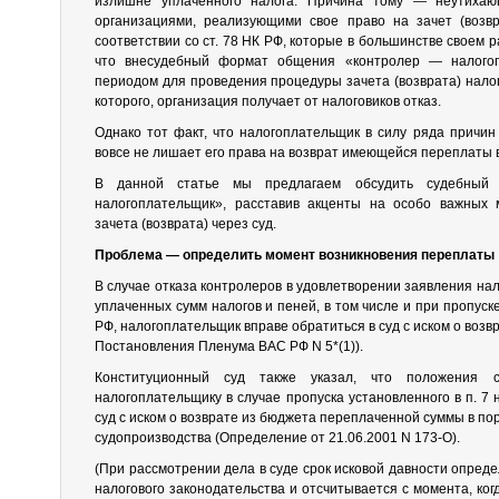
излишне уплаченного налога. Причина тому — неутиха
организациями, реализующими свое право на зачет (возвр
соответствии со ст. 78 НК РФ, которые в большинстве своем р
что внесудебный формат общения «контролер — налогоп
периодом для проведения процедуры зачета (возврата) налога 
которого, организация получает от налоговиков отказ.
Однако тот факт, что налогоплательщик в силу ряда причин
вовсе не лишает его права на возврат имеющейся переплаты 
В данной статье мы предлагаем обсудить судебный
налогоплательщик», расставив акценты на особо важных 
зачета (возврата) через суд.
Проблема — определить момент возникновения переплаты
В случае отказа контролеров в удовлетворении заявления на
уплаченных сумм налогов и пеней, в том числе и при пропуске 
РФ, налогоплательщик вправе обратиться в суд с иском о возвр
Постановления Пленума ВАС РФ N 5*(1)).
Конституционный суд также указал, что положения
налогоплательщику в случае пропуска установленного в п. 7 
суд с иском о возврате из бюджета переплаченной суммы в по
судопроизводства (Определение от 21.06.2001 N 173-О).
(При рассмотрении дела в суде срок исковой давности опреде
налогового законодательства и отсчитывается с момента, ко