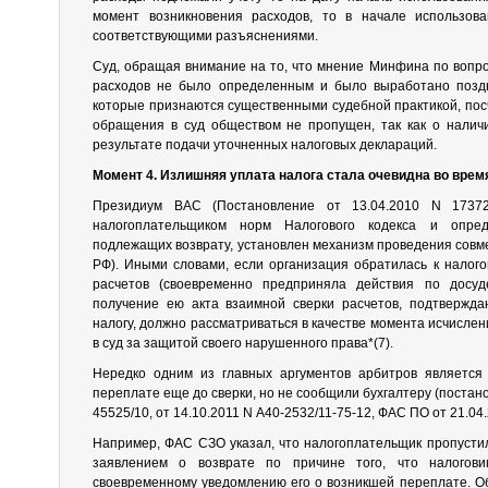
момент возникновения расходов, то в начале использова
соответствующими разъяснениями.
Суд, обращая внимание на то, что мнение Минфина по вопр
расходов не было определенным и было выработано поздне
которые признаются существенными судебной практикой, посч
обращения в суд обществом не пропущен, так как о налич
результате подачи уточненных налоговых деклараций.
Момент 4. Излишняя уплата налога стала очевидна во врем
Президиум ВАС (Постановление от 13.04.2010 N 17372
налогоплательщиком норм Налогового кодекса и опре
подлежащих возврату, установлен механизм проведения совмест
РФ). Иными словами, если организация обратилась к налого
расчетов (своевременно предприняла действия по досуд
получение ею акта взаимной сверки расчетов, подтвержд
налогу, должно рассматриваться в качестве момента исчисле
в суд за защитой своего нарушенного права*(7).
Нередко одним из главных аргументов арбитров является 
переплате еще до сверки, но не сообщили бухгалтеру (постан
45525/10, от 14.10.2011 N А40-2532/11-75-12, ФАС ПО от 21.04
Например, ФАС СЗО указал, что налогоплательщик пропусти
заявлением о возврате по причине того, что налогов
своевременному уведомлению его о возникшей переплате. О