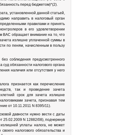
бязанность перед бюджетом)*(2).
рата, установленной данной статьей,
димо направить в налоговый орган
 определенными правилами и принять
контролеров в его удовлетворении
м ВАС обращает внимание на то, что
 зачета излишне уплаченной суммы в
сти по пеням, начисленным в пользу
 без соблюдения предусмотренного
 суд обязанности налогового органа
ения наличия или отсутствия у него
алога признается как перечисление
едств, так и проведение зачета
ехлетний срок для зачета излишне
алоговиками зачета, признавая тем
ие от 10.11.2011 N 8395/11).
сковой давности нужно вести с даты
 25.02.2009 N 12882/08), подчеркнув
е излишней уплаты налога, не может
 своего налогового обязательства и