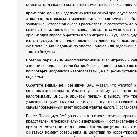
момента, когда налогоплательщик самостоятельно исполнил о
Кроме того, арбитры сделали акцент на самой процедуре возв
а именно: для возврата излишне уплаченной суммы необхо
заявление, которое он обязан рассмотреть в соответствии с
решение в установленные сроки. Только в случае отказа 
организация вправе обратиться в арбитражный суд. Президиу
возврат допускается только после проведения налоговиками
счет погашения недоимки по уплате налогов или задолженно
того же бюджета.
Поэтому обращение налогоплательщика в арбитражный суд
законом порядка означало бы необоснованное переложение на
по проверке документов налогоплательщика с целью установл
недоимки.
Обратите внимание! Президиум ВАС указал, что уплатой н
налогоплательщиком в бюджетную систему денежных ср
налоговиками. Высшие арбитры пришли к выводу, что тр
уплаченных сумм подлежит исчислению с даты проведения н
самым проведенный зачет формой уплаты налога (Постановлен
Ранее Президиум ВАС указывал, что отсчет течения срока и
представления первоначальной декларации (Постановление от
при этом: моментом, когда налогоплательщик узнал о факт
считаться момент совершения им действий по корректировке