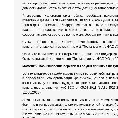
позже, при подписании акта совместной сверки расчетов, пото
давности должен отсчитываться с этой даты (Постановление о
К сведению. Налоговый орган обязан сообщать налогоп
известным факте излишней уплаты налога и его сумме в т
такого факта. В случае обнаружения фактов, свидетельств
налога, по предложению налогового органа или налогоп
совместная сверка расчетов по налогам, сборам, пеням и штраф
Судьи расценивают данную обязанность инспекто
налогоплательщика на возврат налога (Постановление ФАС УО 
Обратите внимание! В некоторых постановлениях подчеркива
быть подписан без разногласий (Постановление ФАС МО от 16.
Момент 5. Возникновение переплаты со дня принятия (вступ
Есть ряд примеров судебных решений, в которых арбитры вст
и определяли, что организация фактически узнала о нали
законную силу решения суда, в котором было установлено
налога (постановления ФАС ЗСО от 05.08.2011 N А81-4526/
11068/2010).
Арбитры указывают: поскольку до вступления в силу судебног
факт наличия переплаты, налогоплательщик о ней не знал. П
контролеров о том, что о переплате налогоплательщик дол
(Постановление ФАС МО от 02.02.2012 N А40-27537/11-91-123)