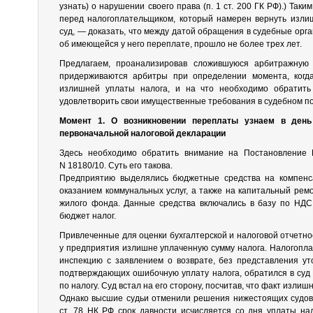
узнать) о нарушении своего права (п. 1 ст. 200 ГК РФ).) Так
перед налогоплательщиком, который намерен вернуть изли
суд, — доказать, что между датой обращения в судебные орган
об имеющейся у него переплате, прошло не более трех лет.
Предлагаем, проанализировав сложившуюся арбитражную п
придерживаются арбитры при определении момента, когд
излишней уплаты налога, и на что необходимо обратить
удовлетворить свои имущественные требования в судебном по
Момент 1. О возникновении переплаты узнаем в ден
первоначальной налоговой декларации
Здесь необходимо обратить внимание на Постановление 
N 18180/10. Суть его такова.
Предприятию выделялись бюджетные средства на компенса
оказанием коммунальных услуг, а также на капитальный рем
жилого фонда. Данные средства включались в базу по НДС,
бюджет налог.
Привлеченные для оценки бухгалтерской и налоговой отчетн
у предприятия излишне уплаченную сумму налога. Налогопл
инспекцию с заявлением о возврате, без представления ут
подтверждающих ошибочную уплату налога, обратился в суд
по налогу. Суд встал на его сторону, посчитав, что факт излиш
Однако высшие судьи отменили решения нижестоящих судов, у
ст. 78 НК РФ срок давности исчисляется со дня уплаты на