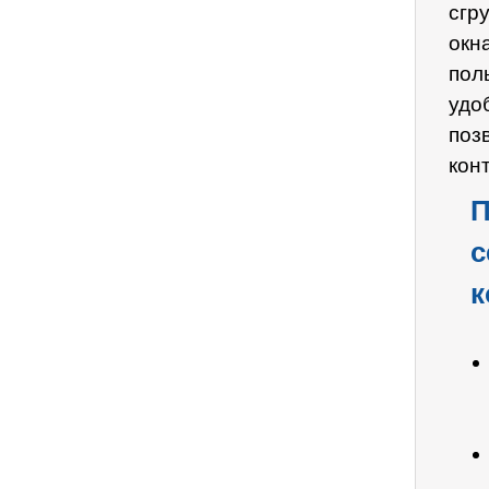
сгр
окн
пол
удо
по
кон
П
с
к