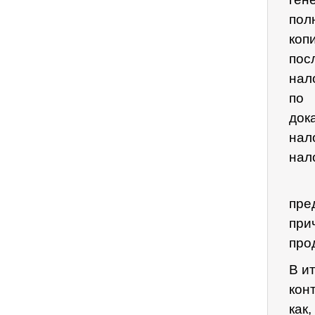
пол
коп
пос
нал
по
док
на
нал
пре
при
про
В и
кон
как