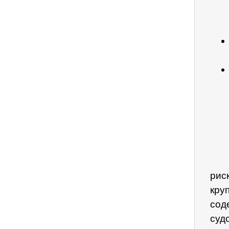
рис
кру
сод
суд