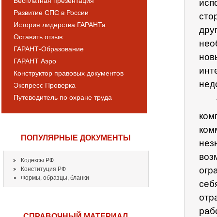
Бесплатная презентация
исп
Развитие СПС в России
сто
История лидерства ГАРАНТа
дру
Оставить отзыв
нео
ГАРАНТ-Образование
но
ГАРАНТ Аэро
инт
Конструктор правовых документов
нед
Экспресс Проверка
Путеводитель по охране труда
ком
ком
ПОПУЛЯРНЫЕ ДОКУМЕНТЫ
не
воз
Кодексы РФ
огр
Конституция РФ
Формы, образцы, бланки
себ
отр
раб
СПРАВОЧНЫЙ МАТЕРИАЛ