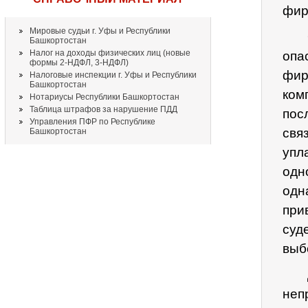
фир
Мировые судьи г. Уфы и Республики
Башкортостан
Налог на доходы физических лиц (новые
опа
формы 2-НДФЛ, 3-НДФЛ)
фир
Налоговые инспекции г. Уфы и Республики
Башкортостан
ко
Нотариусы Республики Башкортостан
Таблица штрафов за нарушение ПДД
пос
Управления ПФР по Республике
свя
Башкортостан
упл
одн
одн
при
суд
выб
неп