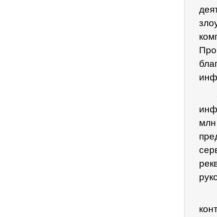
дея
зло
ком
Про
бла
инф
инф
мл
пре
сер
рек
рук
кон