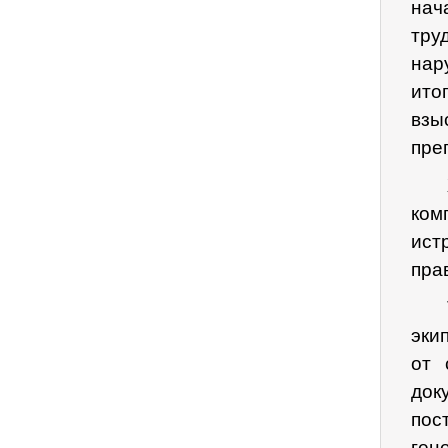
на
тру
нар
ито
взы
пре
ком
ис
пра
эки
от 
док
пос
ген