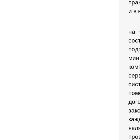
пра
и в
на 
со
под
мин
ком
сер
сис
пом
до
зак
каж
явл
про