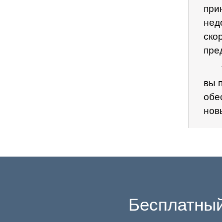
при
не
ско
пре
вы 
обе
нов
Бесплатный