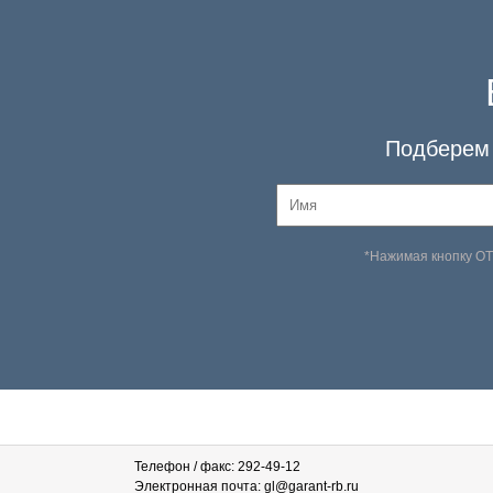
Подберем 
*Нажимая кнопку О
Телефон / факс: 292-49-12
Электронная почта: gl@garant-rb.ru