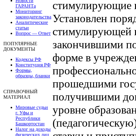
Новости
стимулирующие 
ГАРАНТа
Мониторинг
Установлен поря
законодательства
Аналитические
статьи
стимулирующей 
Вопрос — Ответ
закончившими по
ПОПУЛЯРНЫЕ
ДОКУМЕНТЫ
форме в учрежде
Кодексы РФ
Конституция РФ
профессионально
Формы,
образцы, бланки
прошедшими госу
СПРАВОЧНЫЙ
получившими док
МАТЕРИАЛ
уровне образов
Мировые судьи
г. Уфы и
Республики
(педагогическую)
Башкортостан
Налог на доходы
ставки и присту
физических лиц