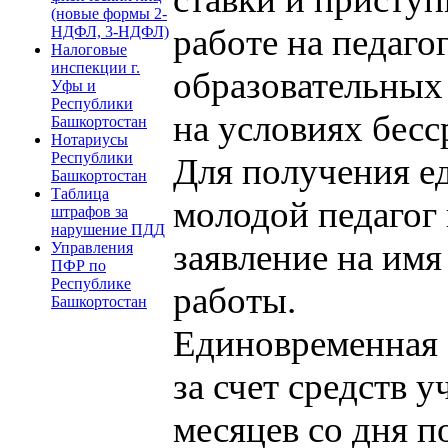
(новые формы 2-
работе на педаг
НДФЛ, 3-НДФЛ)
Налоговые
инспекции г.
образовательных
Уфы и
Республики
на условиях бесс
Башкортостан
Нотариусы
Республики
Для получения 
Башкортостан
Таблица
молодой педагог 
штрафов за
нарушение ПДД
заявление на имя
Управления
ПФР по
Республике
работы.
Башкортостан
Единовременная 
за счет средств 
месяцев со дня п