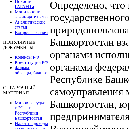
Новости
Определено, что
ГАРАНТа
Мониторинг
государственног
законодательства
Аналитические
природопользова
статьи
Вопрос — Ответ
Башкортостан вз
ПОПУЛЯРНЫЕ
ДОКУМЕНТЫ
органами исполн
Кодексы РФ
Конституция РФ
органами федера
Формы,
образцы, бланки
Республике Башк
СПРАВОЧНЫЙ
самоуправления 
МАТЕРИАЛ
Башкортостан, 
Мировые судьи
г. Уфы и
Республики
предпринимателя
Башкортостан
Налог на доходы
Взаимодействие 
физических лиц