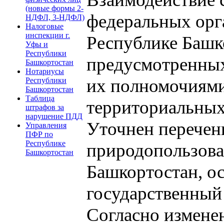
(новые формы 2-
федеральных орг
НДФЛ, 3-НДФЛ)
Налоговые
инспекции г.
Республике Башк
Уфы и
Республики
предусмотренных 
Башкортостан
Нотариусы
их полномочиями
Республики
Башкортостан
Таблица
территориальных
штрафов за
нарушение ПДД
Уточнен перечен
Управления
ПФР по
Республике
природопользова
Башкортостан
Башкортостан, 
государственный
Согласно измене