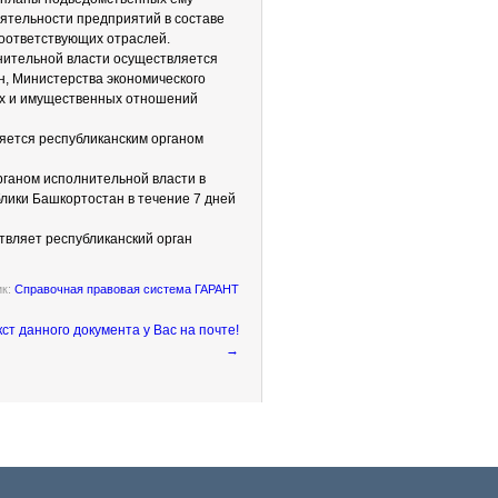
ятельности предприятий в составе
соответствующих отраслей.
нительной власти осуществляется
н, Министерства экономического
ых и имущественных отношений
яется республиканским органом
рганом исполнительной власти в
ики Башкортостан в течение 7 дней
твляет республиканский орган
ик:
Справочная правовая система ГАРАНТ
→