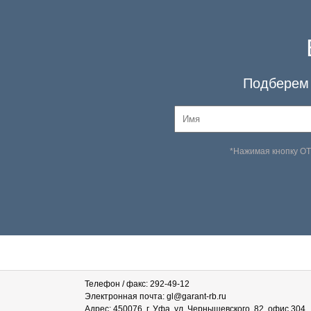
Подберем 
*Нажимая кнопку О
Телефон / факс: 292-49-12
Электронная почта: gl@garant-rb.ru
Адрес: 450076, г. Уфа, ул. Чернышевского, 82, офис 304