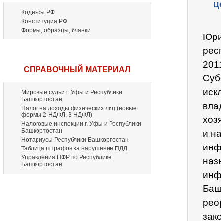
ц
Кодексы РФ
Конституция РФ
Формы, образцы, бланки
Юри
рес
201
СПРАВОЧНЫЙ МАТЕРИАЛ
Суб
иск
Мировые судьи г. Уфы и Республики
Башкортостан
вла
Налог на доходы физических лиц (новые
формы 2-НДФЛ, 3-НДФЛ)
хоз
Налоговые инспекции г. Уфы и Республики
Башкортостан
и н
Нотариусы Республики Башкортостан
инф
Таблица штрафов за нарушение ПДД
Управления ПФР по Республике
наз
Башкортостан
инф
Баш
рео
зак