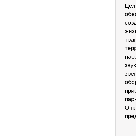
Цел
обе
соз
жиз
тра
тер
нас
зву
зре
обо
при
пар
Опр
пре