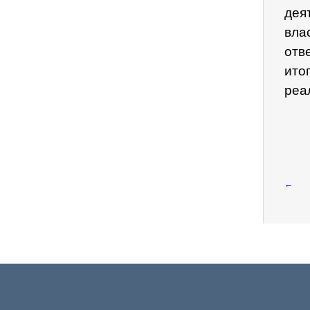
дея
вла
отв
ито
реа
←