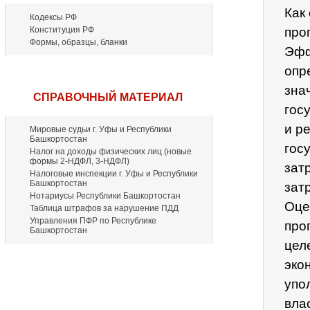
Как
Кодексы РФ
Конституция РФ
про
Формы, образцы, бланки
Эфф
опр
зна
СПРАВОЧНЫЙ МАТЕРИАЛ
гос
и р
Мировые судьи г. Уфы и Республики
Башкортостан
гос
Налог на доходы физических лиц (новые
формы 2-НДФЛ, 3-НДФЛ)
зат
Налоговые инспекции г. Уфы и Республики
Башкортостан
затр
Нотариусы Республики Башкортостан
Оце
Таблица штрафов за нарушение ПДД
Управления ПФР по Республике
про
Башкортостан
цел
эко
упо
вла