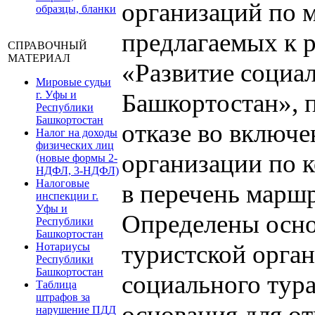
организаций по 
образцы, бланки
предлагаемых к 
СПРАВОЧНЫЙ
МАТЕРИАЛ
«Развитие социал
Мировые судьи
г. Уфы и
Башкортостан», 
Республики
Башкортостан
отказе во включ
Налог на доходы
физических лиц
организации по 
(новые формы 2-
НДФЛ, 3-НДФЛ)
Налоговые
в перечень марш
инспекции г.
Уфы и
Определены осно
Республики
Башкортостан
туристской орга
Нотариусы
Республики
Башкортостан
социального тура
Таблица
штрафов за
основания для о
нарушение ПДД