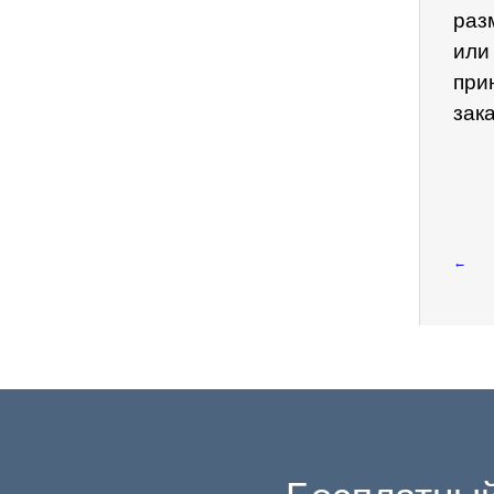
раз
или
при
зак
←