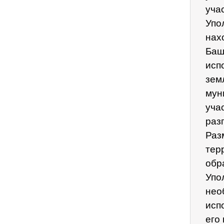
уча
Упо
нах
Баш
исп
зем
мун
уча
раз
Раз
тер
обр
Упо
нео
исп
его