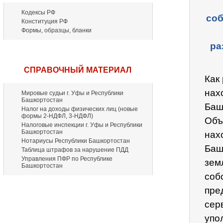
Кодексы РФ
соб
Конституция РФ
Формы, образцы, бланки
ра
СПРАВОЧНЫЙ МАТЕРИАЛ
Как
нах
Мировые судьи г. Уфы и Республики
Башкортостан
Баш
Налог на доходы физических лиц (новые
формы 2-НДФЛ, 3-НДФЛ)
Объ
Налоговые инспекции г. Уфы и Республики
Башкортостан
нах
Нотариусы Республики Башкортостан
Баш
Таблица штрафов за нарушение ПДД
Управления ПФР по Республике
зем
Башкортостан
соб
пре
сер
упо