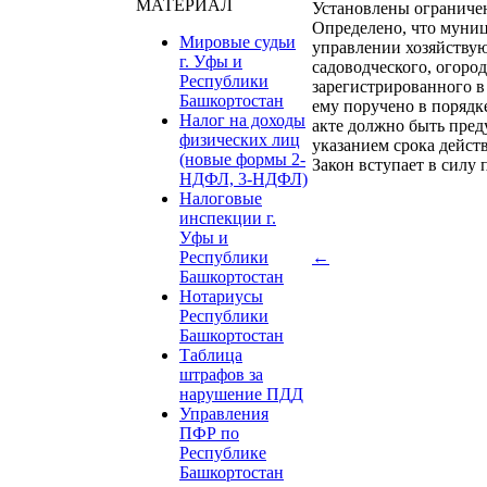
МАТЕРИАЛ
Установлены ограничен
Определено, что муниц
Мировые судьи
управлении хозяйству
г. Уфы и
садоводческого, огоро
Республики
зарегистрированного в
Башкортостан
ему поручено в поряд
Налог на доходы
акте должно быть пред
физических лиц
указанием срока дейст
(новые формы 2-
Закон вступает в силу
НДФЛ, 3-НДФЛ)
Налоговые
инспекции г.
Уфы и
Республики
←
Башкортостан
Нотариусы
Республики
Башкортостан
Таблица
штрафов за
нарушение ПДД
Управления
ПФР по
Республике
Башкортостан