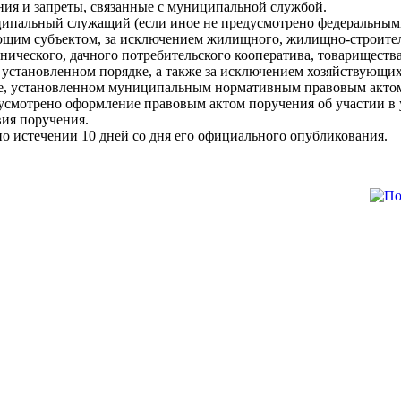
ия и запреты, связанные с муниципальной службой.
ипальный служащий (если иное не предусмотрено федеральными 
ющим субъектом, за исключением жилищного, жилищно-строител
днического, дачного потребительского кооператива, товарищест
 установленном порядке, а также за исключением хозяйствующих
ке, установленном муниципальным нормативным правовым акто
усмотрено оформление правовым актом поручения об участии в
вия поручения.
 по истечении 10 дней со дня его официального опубликования.