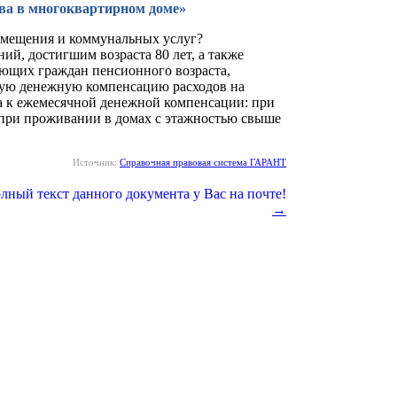
тва в многоквартирном доме»
помещения и коммунальных услуг?
, достигшим возраста 80 лет, а также
ющих граждан пенсионного возраста,
ную денежную компенсацию расходов на
а к ежемесячной денежной компенсации: при
, при проживании в домах с этажностью свыше
Источник:
Справочная правовая система ГАРАНТ
→