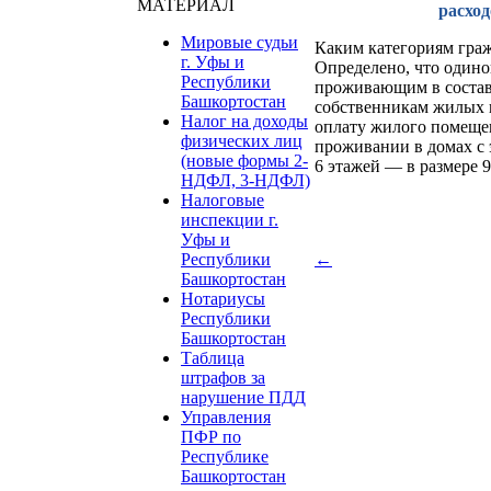
МАТЕРИАЛ
расхо
Мировые судьи
Каким категориям граж
г. Уфы и
Определено, что один
Республики
проживающим в состав
Башкортостан
собственникам жилых 
Налог на доходы
оплату жилого помещен
физических лиц
проживании в домах с 
(новые формы 2-
6 этажей — в размере 9
НДФЛ, 3-НДФЛ)
Налоговые
инспекции г.
Уфы и
Республики
←
Башкортостан
Нотариусы
Республики
Башкортостан
Таблица
штрафов за
нарушение ПДД
Управления
ПФР по
Республике
Башкортостан