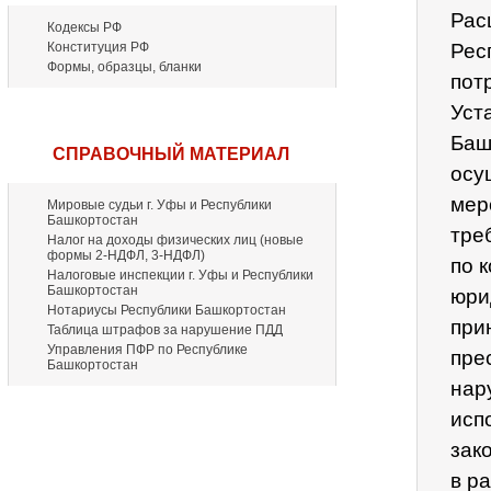
Рас
Кодексы РФ
Конституция РФ
Рес
Формы, образцы, бланки
пот
Уст
Баш
СПРАВОЧНЫЙ МАТЕРИАЛ
осу
мер
Мировые судьи г. Уфы и Республики
Башкортостан
тре
Налог на доходы физических лиц (новые
формы 2-НДФЛ, 3-НДФЛ)
по 
Налоговые инспекции г. Уфы и Республики
Башкортостан
юри
Нотариусы Республики Башкортостан
при
Таблица штрафов за нарушение ПДД
Управления ПФР по Республике
пре
Башкортостан
нар
исп
зак
в р