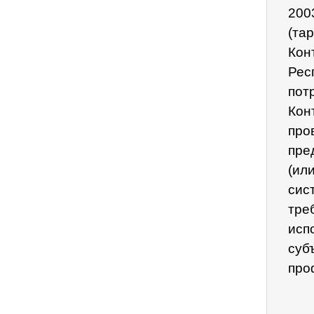
200
(та
Кон
Рес
пот
Кон
про
пре
(ил
сис
тре
исп
суб
про