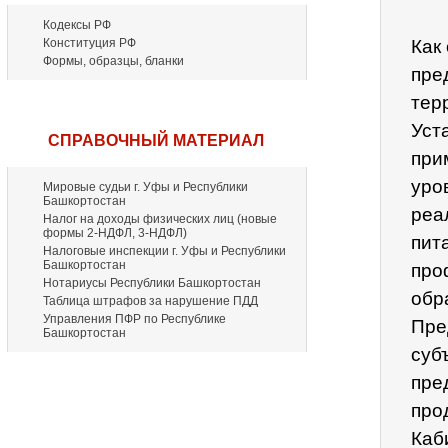
Кодексы РФ
Конституция РФ
Как
Формы, образцы, бланки
пре
тер
Уст
СПРАВОЧНЫЙ МАТЕРИАЛ
при
уро
Мировые судьи г. Уфы и Республики
Башкортостан
реа
Налог на доходы физических лиц (новые
формы 2-НДФЛ, 3-НДФЛ)
пит
Налоговые инспекции г. Уфы и Республики
Башкортостан
про
Нотариусы Республики Башкортостан
обр
Таблица штрафов за нарушение ПДД
Управления ПФР по Республике
Пре
Башкортостан
суб
пре
про
Каб