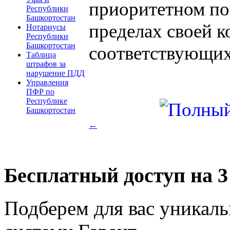
приоритетном по
Республики
Башкортостан
пределах своей 
Нотариусы
Республики
Башкортостан
соответствующих
Таблица
штрафов за
нарушение ПДД
Управления
ПФР по
Республике
Башкортостан
←
Бесплатный доступ на 3
Подберем для вас уникаль