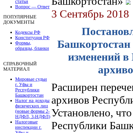
Башкортостан»
статьи
Вопрос — Ответ
3 Сентябрь 2018
ПОПУЛЯРНЫЕ
ДОКУМЕНТЫ
Постановл
Кодексы РФ
Конституция РФ
Башкортостан о
Формы,
образцы, бланки
изменений в
СПРАВОЧНЫЙ
архиво
МАТЕРИАЛ
Мировые судьи
Расширен перече
г. Уфы и
Республики
Башкортостан
архивов Республ
Налог на доходы
физических лиц
Установлено, что
(новые формы 2-
НДФЛ, 3-НДФЛ)
Налоговые
Республики Башк
инспекции г.
Уфы и