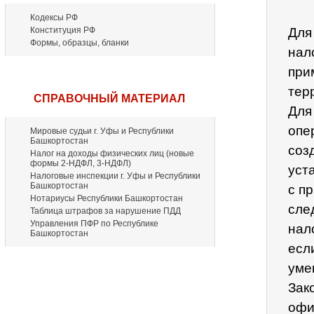
Кодексы РФ
Конституция РФ
Для
Формы, образцы, бланки
нал
при
тер
СПРАВОЧНЫЙ МАТЕРИАЛ
Для
опе
Мировые судьи г. Уфы и Республики
Башкортостан
соз
Налог на доходы физических лиц (новые
формы 2-НДФЛ, 3-НДФЛ)
уст
Налоговые инспекции г. Уфы и Республики
Башкортостан
с п
Нотариусы Республики Башкортостан
сле
Таблица штрафов за нарушение ПДД
Управления ПФР по Республике
нал
Башкортостан
есл
уме
Зак
офи