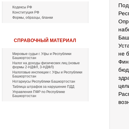
Под
Кодексы РФ
Конституция РФ
Рес
Формы, образцы, бланки
Опр
наб
Баш
СПРАВОЧНЫЙ МАТЕРИАЛ
Уст
не 
Мировые судьи г. Уфы и Республики
Башкортостан
Фин
Налог на доходы физических лиц (новые
формы 2-НДФЛ, 3-НДФЛ)
бюд
Налоговые инспекции г. Уфы и Республики
Башкортостан
здр
Нотариусы Республики Башкортостан
цел
Таблица штрафов за нарушение ПДД
Управления ПФР по Республике
Рас
Башкортостан
воз