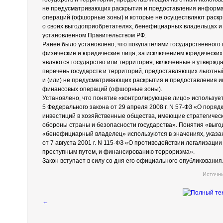
не предусматривающих раскрытия и предоставления информ
операций (офшорные зоны) и которые не осуществляют раск
о своих выгодоприобретателях, бенефициарных владельцах и
установленном Правительством РФ.
Ранее было установлено, что покупателями государственного
физические и юридические лица, за исключением юридических
являются государство или территория, включенные в утверж
перечень государств и территорий, предоставляющих льготн
и (или) не предусматривающих раскрытия и предоставления 
финансовых операций (офшорные зоны).
Установлено, что понятие «контролирующее лицо» используется
5 Федерального закона от 29 апреля 2008 г. N 57-ФЗ «О поря
инвестиций в хозяйственные общества, имеющие стратегичес
обороны страны и безопасности государства». Понятия «выг
«бенефициарный владелец» используются в значениях, указан
от 7 августа 2001 г. N 115-ФЗ «О противодействии легализаци
преступным путем, и финансированию терроризма».
Закон вступает в силу со дня его официального опубликования
Источн
←