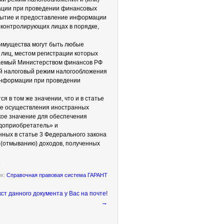
ации при проведении финансовых
рытие и предоставление информации
 контролирующих лицах в порядке,
 имущества могут быть любые
 лиц, местом регистрации которых
даемый Министерством финансов РФ
ый налоговый режим налогообложения
информации при проведении
 в том же значении, что и в статье
дке осуществления иностранных
кое значение для обеспечения
одоприобретатель» и
ных в статье 3 Федерального закона
и (отмыванию) доходов, полученных
.
ик:
Справочная правовая система ГАРАНТ
→