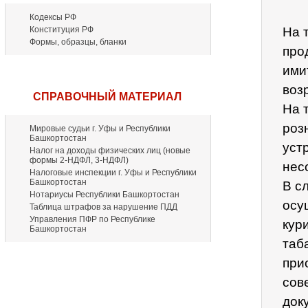
Кодексы РФ
Конституция РФ
На 
Формы, образцы, бланки
про
ими
воз
СПРАВОЧНЫЙ МАТЕРИАЛ
На 
роз
Мировые судьи г. Уфы и Республики
Башкортостан
уст
Налог на доходы физических лиц (новые
формы 2-НДФЛ, 3-НДФЛ)
нес
Налоговые инспекции г. Уфы и Республики
Башкортостан
В с
Нотариусы Республики Башкортостан
осу
Таблица штрафов за нарушение ПДД
Управления ПФР по Республике
кур
Башкортостан
таб
при
сов
док