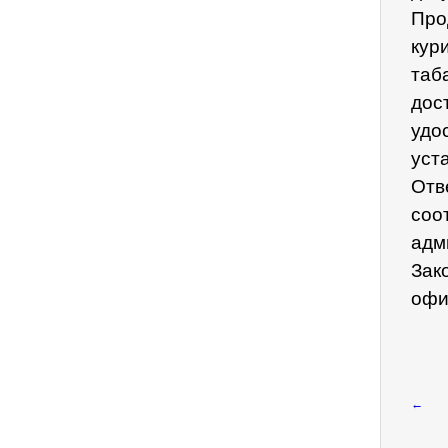
Про
кур
таб
дос
удо
уст
Отв
соо
адм
Зак
офи
←