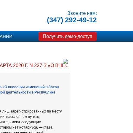
Звоните нам:
(347) 292-49-12
Получить демо-доступ
ПАНИИ
АРТА 2020 Г. N 227-З «О ВНЕСЕНИИ ИЗМЕНЕНИЙ В 
-з «О внесении изменений в Закон
ой деятельности в Республике
я лиц, зарегистрированных по месту
ии, населенном пункте,
риате, имеют следующие
отором нет нотариуса, — глава
олжностное лицо местной