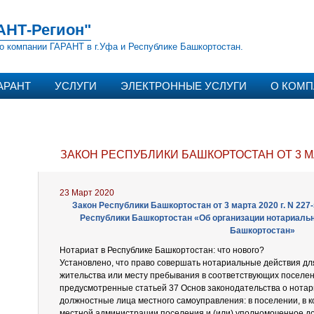
АНТ-Регион"
о компании ГАРАНТ в г.Уфа и Республике Башкортостан.
АРАНТ
УСЛУГИ
ЭЛЕКТРОННЫЕ УСЛУГИ
О КОМ
ЗАКОН РЕСПУБЛИКИ БАШКОРТОСТАН ОТ 3 М
23 Март 2020
Закон Республики Башкортостан от 3 марта 2020 г. N 227
Республики Башкортостан «Об организации нотариальн
Башкортостан»
Нотариат в Республике Башкортостан: что нового?
Установлено, что право совершать нотариальные действия дл
жительства или месту пребывания в соответствующих поселен
предусмотренные статьей 37 Основ законодательства о нота
должностные лица местного самоуправления: в поселении, в к
местной администрации поселения и (или) уполномоченное д