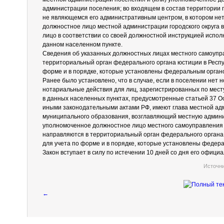
администрации поселения; во входящем в состав территории г
не являющемся его административным центром, в котором не
должностное лицо местной администрации городского округа в
лицо в соответствии со своей должностной инструкцией испо
данном населенном пункте.
Сведения об указанных должностных лицах местного самоупр
территориальный орган федерального органа юстиции в Респу
форме и в порядке, которые установлены федеральным орган
Ранее было установлено, что в случае, если в поселении нет 
нотариальные действия для лиц, зарегистрированных по мест
в данных населенных пунктах, предусмотренные статьей 37 О
иными законодательными актами РФ, имеют глава местной ад
муниципального образования, возглавляющий местную админ
уполномоченное должностное лицо местного самоуправления 
направляются в территориальный орган федерального органа
для учета по форме и в порядке, которые установлены федер
Закон вступает в силу по истечении 10 дней со дня его офици
Источн
←