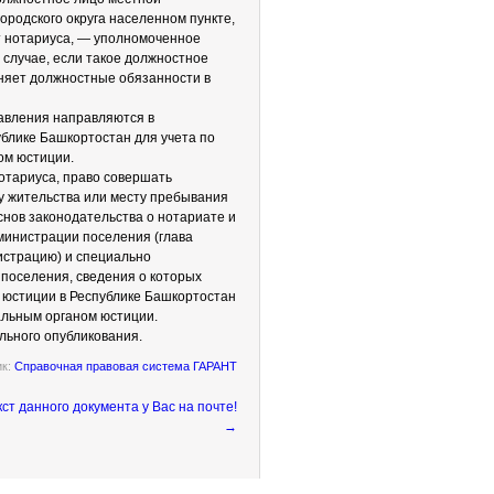
ородского округа населенном пункте,
т нотариуса, — уполномоченное
 случае, если такое должностное
лняет должностные обязанности в
авления направляются в
блике Башкортостан для учета по
ом юстиции.
нотариуса, право совершать
у жительства или месту пребывания
снов законодательства о нотариате и
министрации поселения (глава
истрацию) и специально
поселения, сведения о которых
 юстиции в Республике Башкортостан
альным органом юстиции.
ального опубликования.
ик:
Справочная правовая система ГАРАНТ
→