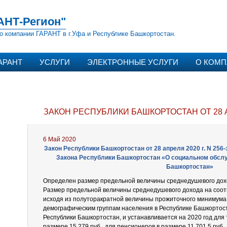
АНТ-Регион"
о компании ГАРАНТ в г.Уфа и Республике Башкортостан.
АРАНТ
УСЛУГИ
ЭЛЕКТРОННЫЕ УСЛУГИ
О КОМ
ЗАКОН РЕСПУБЛИКИ БАШКОРТОСТАН ОТ 28 
6 Май 2020
Закон Республики Башкортостан от 28 апреля 2020 г. N 256-
Закона Республики Башкортостан «О социальном обсл
Башкортостан»
Определен размер предельной величины среднедушевого дохо
Размер предельной величины среднедушевого дохода на соот
исходя из полуторакратной величины прожиточного минимума
демографическим группам населения в Республике Башкортос
Республики Башкортостан, и устанавливается на 2020 год для
размере 15 279 руб., для пенсионеров в размере 11 701,5 руб.