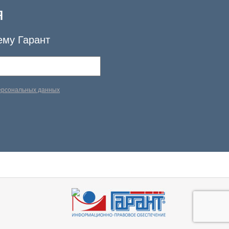
я
ему Гарант
персональных данных