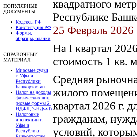
квадратного мет
ПОПУЛЯРНЫЕ
ДОКУМЕНТЫ
Республике Башко
Кодексы РФ
25 Февраль 2026
Конституция РФ
Формы,
образцы, бланки
На I квартал 202
СПРАВОЧНЫЙ
стоимость 1 кв. 
МАТЕРИАЛ
Мировые судьи
г. Уфы и
Средняя рыночна
Республики
Башкортостан
жилого помещени
Налог на доходы
физических лиц
квартал 2026 г. 
(новые формы 2-
НДФЛ, 3-НДФЛ)
Налоговые
гражданам, нуж
инспекции г.
Уфы и
условий, которы
Республики
Башкортостан