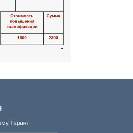
Стоимость
Сумма
повышения
квалификации
1500
2300
→
я
ему Гарант