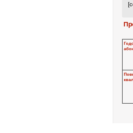
[
Пр
Год
або
Пов
ква