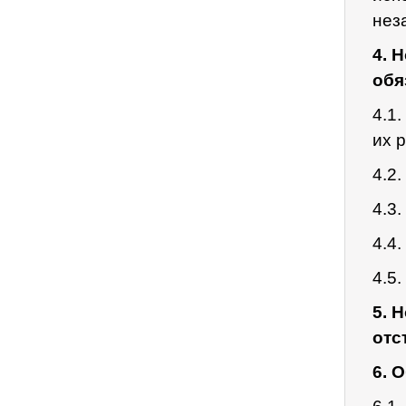
нез
4. 
обя
4.1
их 
4.2
4.3
4.4
4.5.
5. 
отс
6. 