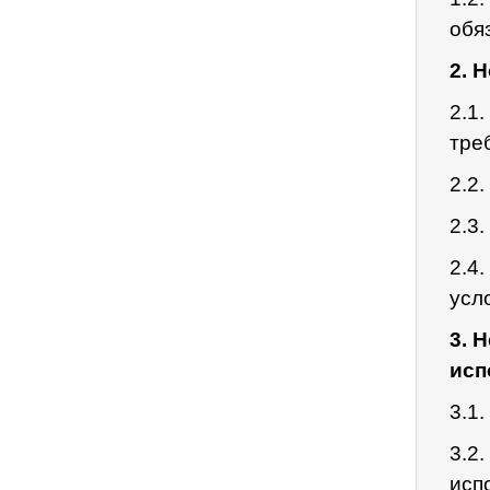
обя
2. 
2.1
тре
2.2
2.3
2.4
усло
3. 
исп
3.1
3.2
исп