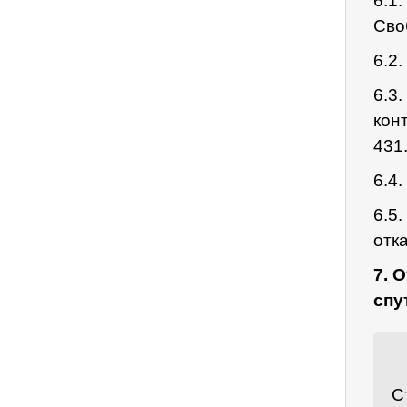
6.1
Сво
6.2
6.3
конт
431.
6.4
6.5
отк
7. 
спу
С