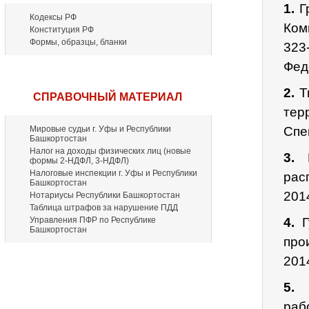
1.
Гр
Кодексы РФ
Ком
Конституция РФ
Формы, образцы, бланки
323
Фед
2.
Ти
СПРАВОЧНЫЙ МАТЕРИАЛ
тер
Мировые судьи г. Уфы и Республики
Спе
Башкортостан
Налог на доходы физических лиц (новые
3.
М
формы 2-НДФЛ, 3-НДФЛ)
Налоговые инспекции г. Уфы и Республики
рас
Башкортостан
201
Нотариусы Республики Башкортостан
Таблица штрафов за нарушение ПДД
Управления ПФР по Республике
4.
Гу
Башкортостан
про
201
5.
М
раб