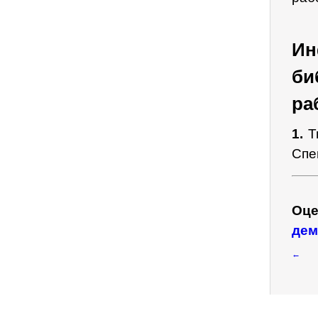
И
би
ра
1.
Тю
Спе
Оце
дем
←