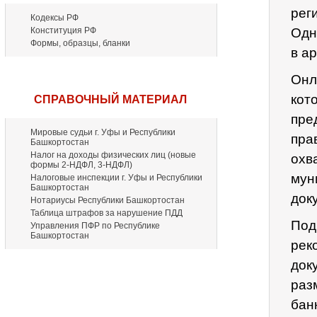
рег
Кодексы РФ
Конституция РФ
Одн
Формы, образцы, бланки
в а
Онл
кот
СПРАВОЧНЫЙ МАТЕРИАЛ
пре
Мировые судьи г. Уфы и Республики
пра
Башкортостан
Налог на доходы физических лиц (новые
охв
формы 2-НДФЛ, 3-НДФЛ)
мун
Налоговые инспекции г. Уфы и Республики
Башкортостан
док
Нотариусы Республики Башкортостан
Таблица штрафов за нарушение ПДД
Под
Управления ПФР по Республике
Башкортостан
рек
док
раз
бан