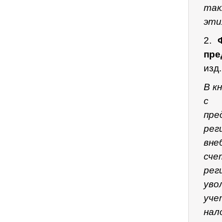
так
эти
2.
пре
изд
В к
с 
пр
рег
вне
сче
рег
уво
уче
нал