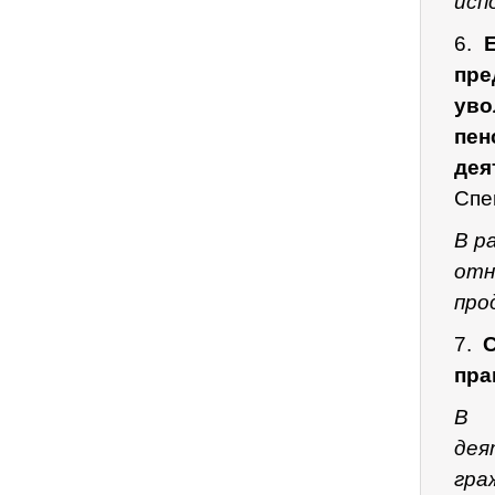
исп
6.
пре
уво
пе
дея
Спе
В р
отн
про
7.
С
пра
В 
де
гра