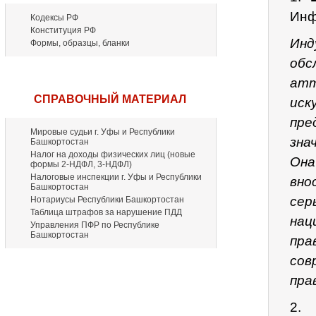
Инф
Кодексы РФ
Конституция РФ
Инд
Формы, образцы, бланки
обс
ат
СПРАВОЧНЫЙ МАТЕРИАЛ
ис
пре
Мировые судьи г. Уфы и Республики
зна
Башкортостан
Налог на доходы физических лиц (новые
Она
формы 2-НДФЛ, 3-НДФЛ)
Налоговые инспекции г. Уфы и Республики
вн
Башкортостан
се
Нотариусы Республики Башкортостан
Таблица штрафов за нарушение ПДД
нац
Управления ПФР по Республике
Башкортостан
пра
сов
пра
2