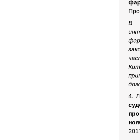
фар
Про
В 
ин
фа
зак
час
Кит
при
дог
4. Л
су
про
ноя
201