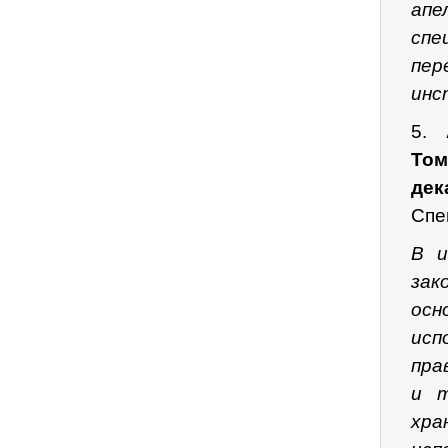
апе
спе
пер
инс
5.
Том
дек
Спе
В и
зак
осн
исп
пра
и т
хра