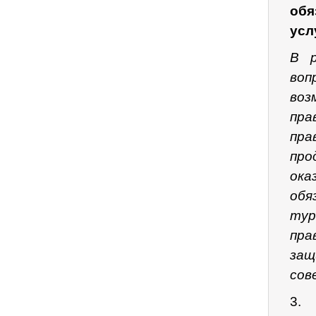
обя
усл
В р
воп
воз
пра
пра
про
ока
обя
тур
пра
защ
сов
3