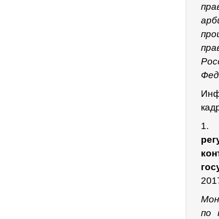
пр
арб
про
пра
Рос
Фед
Инф
кад
1
рег
ко
гос
201
Мон
по 