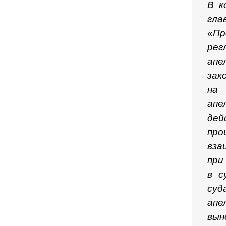
В к
гла
«П
ре
апе
зак
на 
апе
де
про
вза
при
в с
су
апе
вын