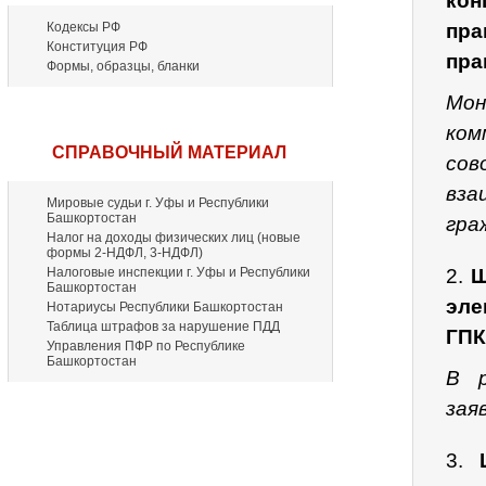
ко
Кодексы РФ
пра
Конституция РФ
пра
Формы, образцы, бланки
Мо
ком
СПРАВОЧНЫЙ МАТЕРИАЛ
сов
вза
Мировые судьи г. Уфы и Республики
Башкортостан
гра
Налог на доходы физических лиц (новые
формы 2-НДФЛ, 3-НДФЛ)
Налоговые инспекции г. Уфы и Республики
2.
Ш
Башкортостан
эле
Нотариусы Республики Башкортостан
Таблица штрафов за нарушение ПДД
ГПК
Управления ПФР по Республике
Башкортостан
В р
зая
3.