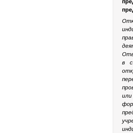
пр
пре
От
инд
пра
дея
Отв
в с
отк
пер
про
или
фо
пр
учр
инд