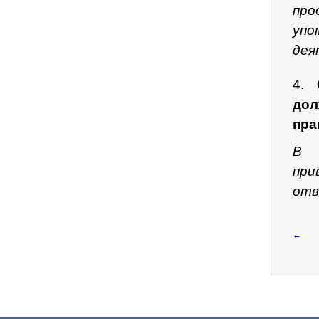
пр
уп
дея
4.
до
пра
В 
при
отв
←