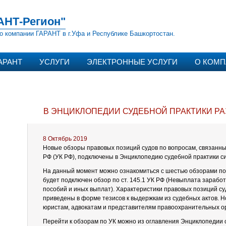
АНТ-Регион"
о компании ГАРАНТ в г.Уфа и Республике Башкортостан.
АРАНТ
УСЛУГИ
ЭЛЕКТРОННЫЕ УСЛУГИ
О КОМ
В ЭНЦИКЛОПЕДИИ СУДЕБНОЙ ПРАКТИКИ РА
8 Октябрь 2019
Новые обзоры правовых позиций судов по вопросам, связанны
РФ (УК РФ), подключены в Энциклопедию судебной практики с
На данный момент можно ознакомиться с шестью обзорами по
будет подключен обзор по ст. 145.1 УК РФ (Невыплата заработ
пособий и иных выплат). Характеристики правовых позиций су
приведены в форме тезисов к выдержкам из судебных актов. 
юристам, адвокатам и представителям правоохранительных ор
Перейти к обзорам по УК можно из оглавления Энциклопедии 