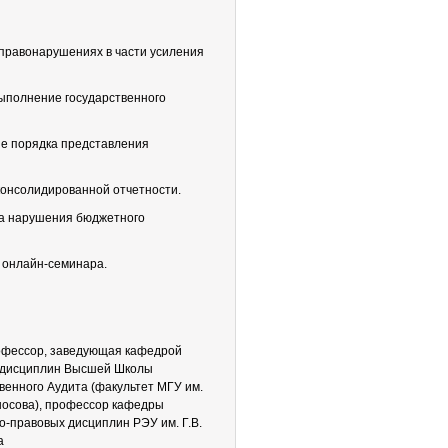
правонарушениях в части усиления
ыполнение государственного
ие порядка представления
консолидированной отчетности.
за нарушения бюджетного
 онлайн-семинара.
рофессор, заведующая кафедрой
 дисциплин Высшей Школы
венного Аудита (факультет МГУ им.
носова), профессор кафедры
о-правовых дисциплин РЭУ им. Г.В.
а