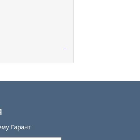
→
я
ему Гарант