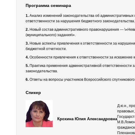
Программа семинара
1.
Анализ изменений законодательства об административных 
ответственности за нарушения бюджетного законодательства.
2.
Новый состав административного правонарушения — \»Нев
(муниципального) задания\».
3.
Новые аспекты привлечения к ответственности за нарушен
бюджетной отчетности.
4.
Особенности привлечения к ответственности за искажение 
5.
Практика применения административной ответственности 
законодательства.
6.
Ответы на вопросы участников Всероссийского спутникового
Спикер
Д.ю.н., п
правовых
Государст
Крохина Юлия Александровна
М.В.Ломо
гражданск
Плеханов