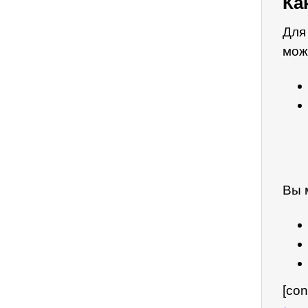
Ка
Для
мож
Вы 
[con
←