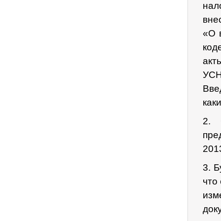
нал
вне
«О 
код
акт
УСН
Вве
как
2. 
пре
201
3. 
что
изм
док