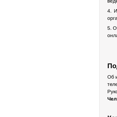
вед
4. 
орг
5. 
онл
По
Об 
тел
Рук
Чел