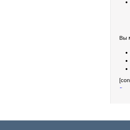
Вы 
[con
←