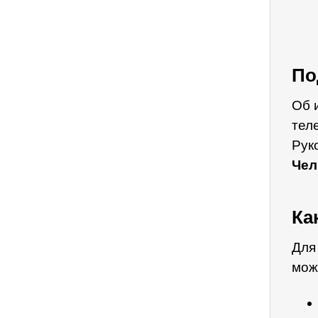
По
Об 
тел
Рук
Чел
Ка
Для
мож