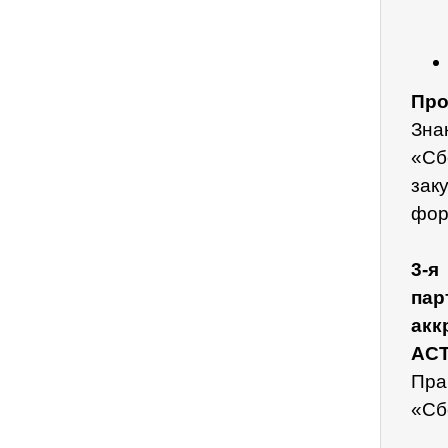
Про
Зна
«Сб
зак
фор
3-
па
акк
АСТ
Пра
«Сб