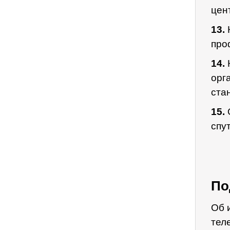
цен
13.
про
14.
орг
ста
15.
спу
По
Об 
тел