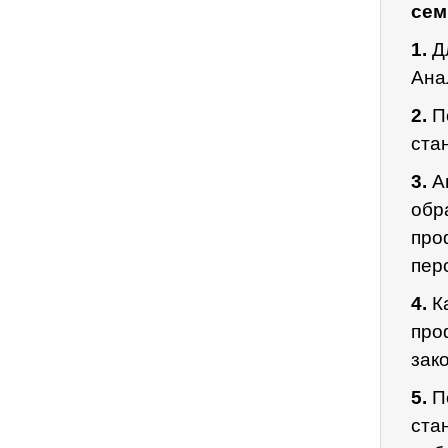
сем
1.
Дл
Ана
2.
П
ста
3.
А
обр
про
пер
4.
К
про
зак
5.
По
ста