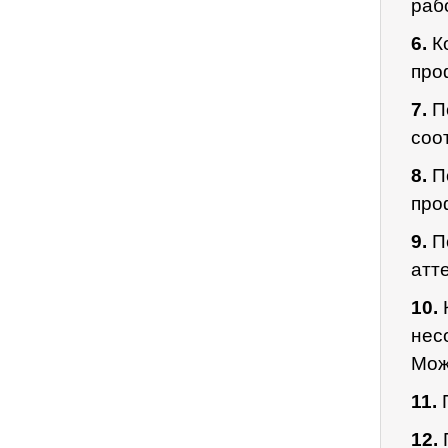
раб
6.
К
про
7.
По
соо
8.
По
про
9.
П
атт
10.
нес
Мож
11.
П
12.