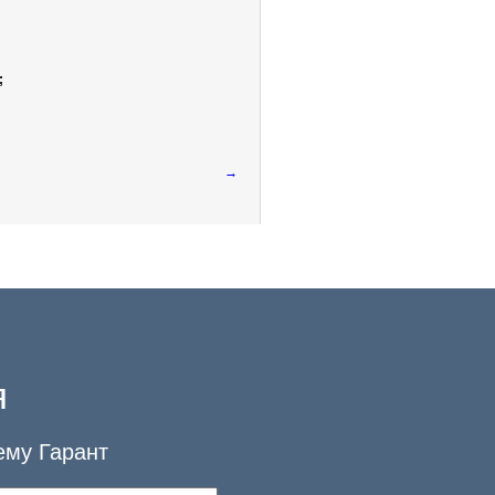
;
→
я
ему Гарант