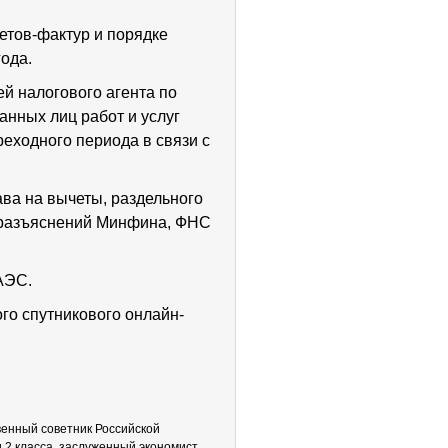
етов-фактур и порядке
ода.
й налогового агента по
анных лиц работ и услуг
реходного периода в связи с
ва на вычеты, раздельного
х разъяснений Минфина, ФНС
ЕАЭС.
го спутникового онлайн-
венный советник Российской
 2 класса, заслуженный экономист