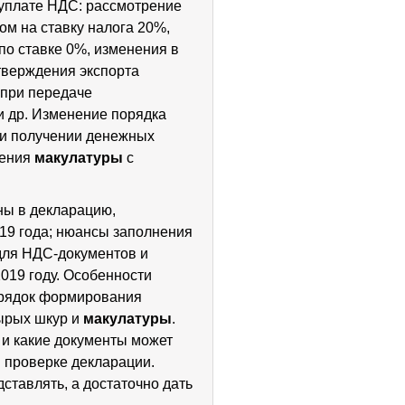
 уплате НДС: рассмотрение
ом на ставку налога 20%,
по ставке 0%, изменения в
тверждения экспорта
 при передаче
 др. Изменение порядка
ри получении денежных
жения
макулатуры
с
ны в декларацию,
19 года; нюансы заполнения
для НДС-документов и
019 году. Особенности
орядок формирования
ырых шкур и
макулатуры
.
 и какие документы может
 проверке декларации.
ставлять, а достаточно дать