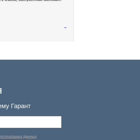
→
я
ему Гарант
персональных данных