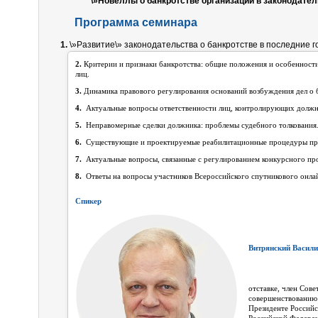
\»Новеллы о банкротстве организаций в законодатель
Программа семинара
1.
\»Развитие\» законодательства о банкротстве в последние г
2.
Критерии и признаки банкротства: общие положения и особенност
лиц.
3.
Динамика правового регулирования оснований возбуждения дел о 
4.
Актуальные вопросы ответственности лиц, контролирующих должник
5.
Неправомерные сделки должника: проблемы судебного толкования
6.
Существующие и проектируемые реабилитационные процедуры при
7.
Актуальные вопросы, связанные с регулированием конкурсного про
8.
Ответы на вопросы участников Всероссийского спутникового онла
Спикер
Витрянский Васил
отставке, член Сове
совершенствованию 
Президенте Россий