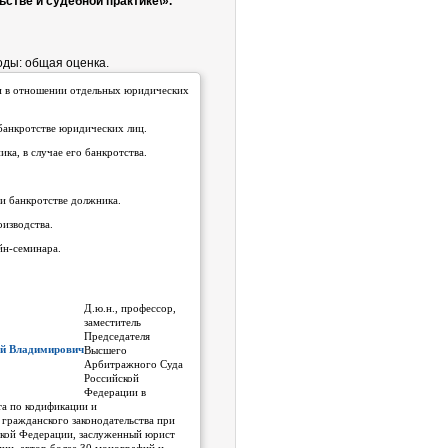
стве и судебной практике\».
оды: общая оценка.
и в отношении отдельных юридических
банкротстве юридических лиц.
а, в случае его банкротства.
.
 банкротстве должника.
изводства.
йн-семинара.
Д.ю.н., профессор,
заместитель
Председателя
ий Владимирович
Высшего
Арбитражного Суда
Российской
Федерации в
та по кодификации и
гражданского законодательства при
ской Федерации, заслуженный юрист