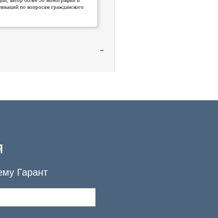
ии, автор более 30 монографий и
ликаций по вопросам гражданского
→
я
ему Гарант