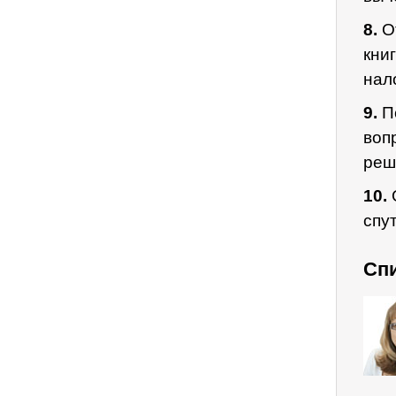
8.
От
кни
нал
9.
П
воп
реш
10.
спу
Сп