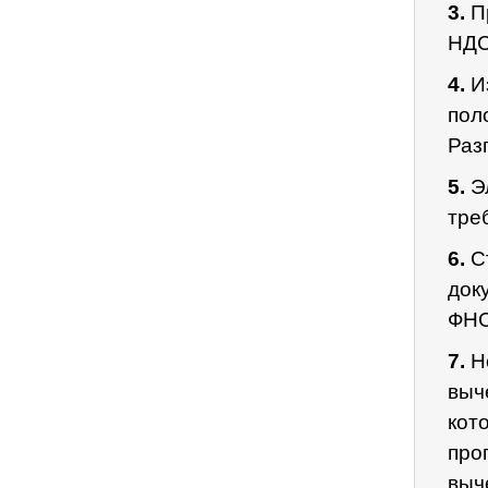
3.
Пр
НДС
4.
И
пол
Раз
5.
Эл
тре
6.
Ст
док
ФНС
7.
Но
выч
кот
про
выч