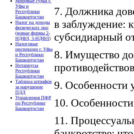
Мировые судьи г.
Уфы и
7. Должника дов
Республики
Башкортостан
в заблуждение: к
Налог на доходы
физических лиц
(новые формы 2-
субсидиарный от
НДФЛ, 3-НДФЛ)
Налоговые
инспекции г. Уфы
8. Имущество до
и Республики
Башкортостан
противодействов
Нотариусы
Республики
Башкортостан
9. Особенности 
Таблица штрафов
за нарушение
ПДД
Управления ПФР
10. Особенности
по Республике
Башкортостан
11. Процессуаль
банкротстве: что