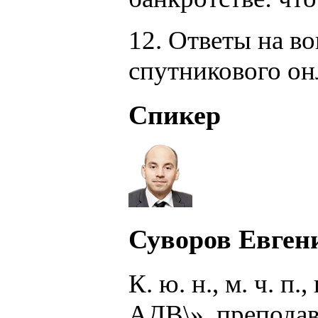
12. Ответы на в
спутникового он
Спикер
Суворов Евген
К. ю. н., м. ч. 
АДВ\», преподав