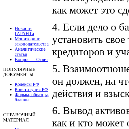
как может это сд
4. Если дело о б
Новости
ГАРАНТа
установить свое
Мониторинг
законодательства
кредиторов и уча
Аналитические
статьи
Вопрос — Ответ
5. Взаимоотнош
ПОПУЛЯРНЫЕ
ДОКУМЕНТЫ
он должен, на чт
Кодексы РФ
Конституция РФ
действия и взыс
Формы, образцы,
бланки
6. Вывод активо
СПРАВОЧНЫЙ
как и кто может
МАТЕРИАЛ