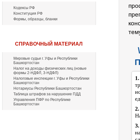
про
Кодексы РФ
Конституция РФ
пре
Формы, образцы, бланки
кон
тем
СПРАВОЧНЫЙ МАТЕРИАЛ
Мировые судьи г. Уфы и Республики
П
Башкортостан
Налог на доходы физических лиц (новые
формы 2-НДФЛ, 3-НДФЛ)
1
Налоговые инспекции г. Уфы и Республики
Башкортостан
т
Нотариусы Республики Башкортостан
и
Таблица штрафов за нарушение ПДД
е
Управления ПФР по Республике
Башкортостан
2
Н
3
н
с