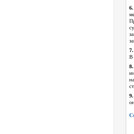
6.
м
П
с
з
з
7
В
8
и
н
с
9
о
С