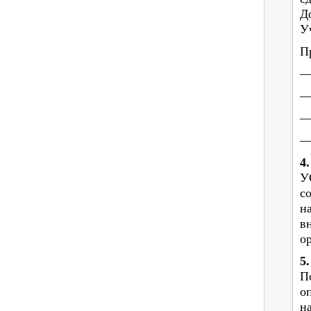
Д
У
П
—
—
—
—
4
У
с
н
в
о
5
П
о
н