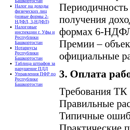
Башкортостан
Периодичность 
Налог на доходы
физических лиц
получения дохо
(новые формы 2-
НДФЛ, 3-НДФЛ)
Налоговые
формах 6-НДФ
инспекции г. Уфы и
Республики
Премии – объек
Башкортостан
Нотариусы
официальные ра
Республики
Башкортостан
Таблица штрафов за
нарушение ПДД
3. Оплата раб
Управления ПФР по
Республике
Башкортостан
Требования ТК
Правильные ра
Типичные оши
Практические 