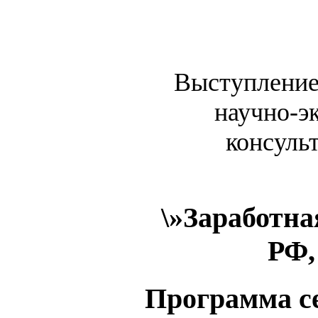
Выступление 
научно-э
консуль
\»Заработна
РФ,
Программа с