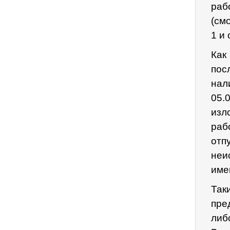
раб
(см
1 и 
Как
пос
нал
05.
изл
раб
от
неи
име
Так
пре
либ