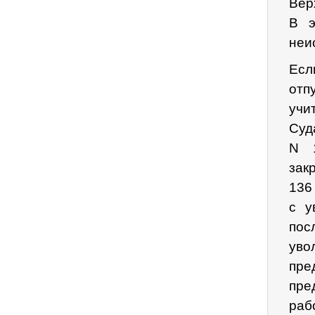
Вер
В э
неи
Есл
отп
учи
Суд
N 1
зак
136
с у
пос
ув
пре
пре
раб