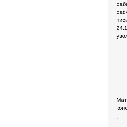
раб
рас
пис
24.
уво
Мат
кон
←