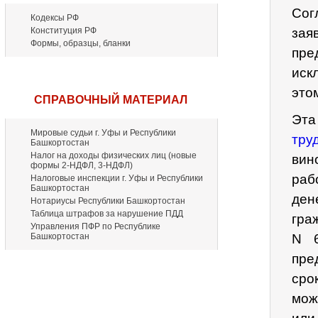
Сог
Кодексы РФ
Конституция РФ
зая
Формы, образцы, бланки
пре
иск
это
СПРАВОЧНЫЙ МАТЕРИАЛ
Эта
Мировые судьи г. Уфы и Республики
тру
Башкортостан
Налог на доходы физических лиц (новые
вин
формы 2-НДФЛ, 3-НДФЛ)
раб
Налоговые инспекции г. Уфы и Республики
Башкортостан
ден
Нотариусы Республики Башкортостан
Таблица штрафов за нарушение ПДД
гра
Управления ПФР по Республике
Башкортостан
N 6
пре
сро
мож