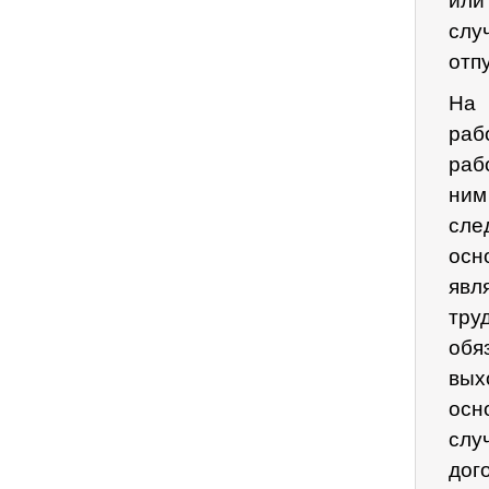
или
слу
отпу
На 
раб
раб
ним
сле
осн
явл
тру
обя
вых
осн
слу
дог