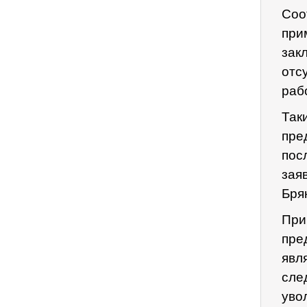
Соо
при
за
отс
раб
Так
пре
пос
зая
Бря
При
пре
явл
сле
уво