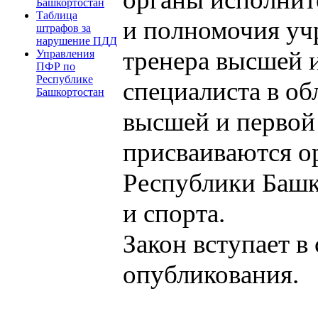
Башкортостан
Таблица
и полномочия уч
штрафов за
нарушение ПДД
тренера высшей 
Управления
ПФР по
Республике
специалиста в об
Башкортостан
высшей и первой
присваиваются о
Республики Башк
и спорта.
Закон вступает в
опубликования.