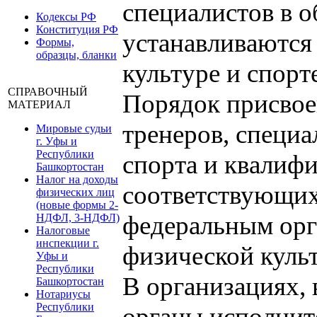
специалистов в о
Кодексы РФ
Конституция РФ
устанавливаются
Формы,
образцы, бланки
культуре и спорт
СПРАВОЧНЫЙ
Порядок присвое
МАТЕРИАЛ
тренеров, специа
Мировые судьи
г. Уфы и
Республики
спорта и квалиф
Башкортостан
Налог на доходы
соответствующих
физических лиц
(новые формы 2-
федеральным орг
НДФЛ, 3-НДФЛ)
Налоговые
инспекции г.
физической культ
Уфы и
Республики
В организациях,
Башкортостан
Нотариусы
Республики
органы исполнит