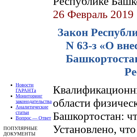
Республике Баш
26 Февраль 2019
Закон Республи
N 63-з «О вн
Башкортостан
Ре
Новости
Квалификационны
ГАРАНТа
Мониторинг
области физическ
законодательства
Аналитические
статьи
Башкортостан: чт
Вопрос — Ответ
Установлено, чт
ПОПУЛЯРНЫЕ
ДОКУМЕНТЫ